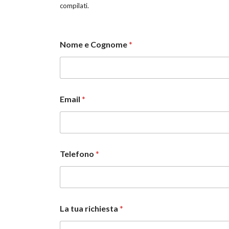
compilati.
Nome e Cognome
*
Email
*
L
Telefono
*
a
E
m
a
i
l
La tua richiesta
*
t
u