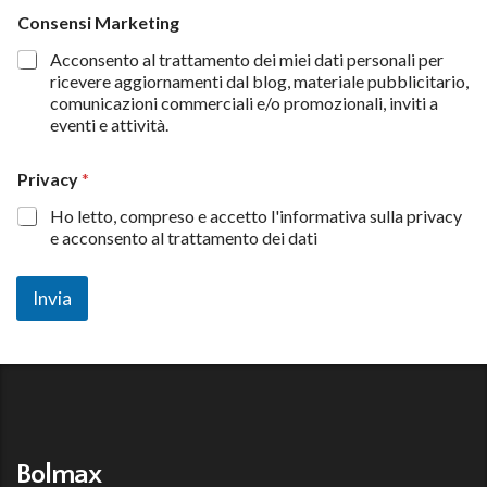
*
Consensi Marketing
*
r
Acconsento al trattamento dei miei dati personali per
i
ricevere aggiornamenti dal blog, materiale pubblicitario,
c
comunicazioni commerciali e/o promozionali, inviti a
h
eventi e attività.
i
e
s
Privacy
*
t
a
Ho letto, compreso e accetto l'informativa sulla privacy
e acconsento al trattamento dei dati
Invia
Bolmax