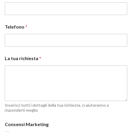
Telefono
*
P
La tua richiesta
*
r
i
v
a
c
y
P
r
i
Inserisci tutti i dettagli della tua richiesta, ci aiuteranno a
v
risponderti meglio
a
c
Consensi Marketing
y