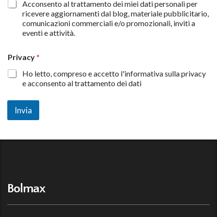
C
Acconsento al trattamento dei miei dati personali per
o
ricevere aggiornamenti dal blog, materiale pubblicitario,
n
comunicazioni commerciali e/o promozionali, inviti a
s
eventi e attività.
e
n
s
Privacy
*
i
Ho letto, compreso e accetto l'informativa sulla privacy
e acconsento al trattamento dei dati
Invia
Bolmax