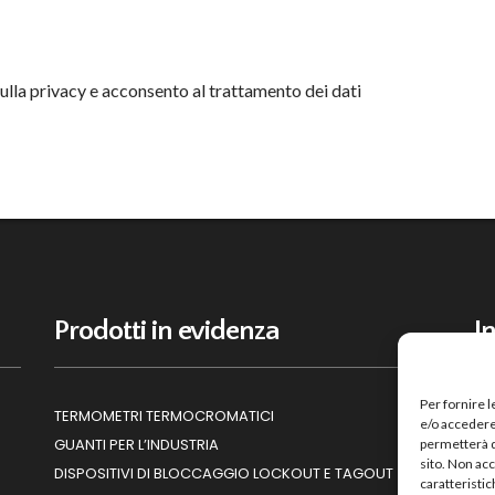
ulla privacy e acconsento al trattamento dei dati
Prodotti in evidenza
I
Per fornire 
TERMOMETRI TERMOCROMATICI
HO
e/o accedere 
GUANTI PER L’INDUSTRIA
CO
permetterà d
sito. Non ac
DISPOSITIVI DI BLOCCAGGIO LOCKOUT E TAGOUT
PR
caratteristic