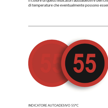
Il colore di questi indicatori autoadesivi è ben c
di temperature che eventualmente possono esser
INDICATORE AUTOADESIVO 55°C