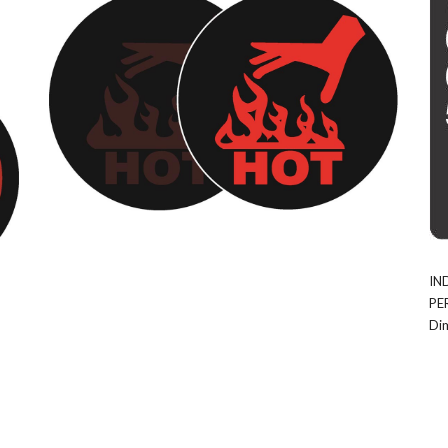
IN
PE
Di