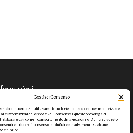
nformazioni
Gestisci Consenso
le migliori esperienze, utilizziamo tecnologie come i cookie per memorizzare
ME
alle informazioni del dispositivo. Il consenso a queste tecnologie ci
NTATTI
i elaborare dati come il comportamento di navigazione o ID unici su questo
consentire o ritirare il consenso può influire negativamente su alcune
IVACY
he e funzioni.