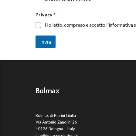
*
Privacy
*
t
u
Ho letto, compreso e accetto l'informativa s
a
N
o
Invia
m
e
Bolmax
Bolmax di Pierini Giulia
Via Antonio Zanolini 26
40126 Bologna – Italy
info@bolmaxsolutions.it