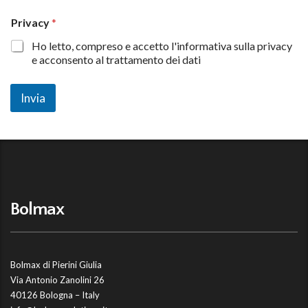
N
Privacy
*
o
m
Ho letto, compreso e accetto l'informativa sulla privacy
e
e acconsento al trattamento dei dati
N
o
m
Invia
e
*
Bolmax
Bolmax di Pierini Giulia
Via Antonio Zanolini 26
40126 Bologna – Italy