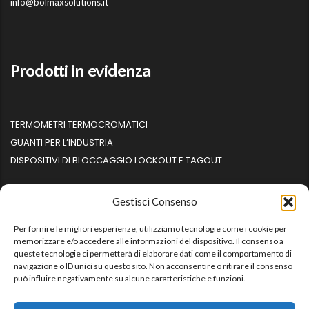
info@bolmaxsolutions.it
Prodotti in evidenza
TERMOMETRI TERMOCROMATICI
GUANTI PER L’INDUSTRIA
DISPOSITIVI DI BLOCCAGGIO LOCKOUT E TAGOUT
Gestisci Consenso
Per fornire le migliori esperienze, utilizziamo tecnologie come i cookie per
Informazioni
memorizzare e/o accedere alle informazioni del dispositivo. Il consenso a
queste tecnologie ci permetterà di elaborare dati come il comportamento di
navigazione o ID unici su questo sito. Non acconsentire o ritirare il consenso
può influire negativamente su alcune caratteristiche e funzioni.
HOME
CONTATTI