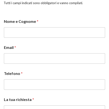
Tutti i campi indicati sono obbligatori e vanno compilati.
Nome e Cognome
*
Email
*
t
Telefono
*
u
a
C
o
n
s
La tua richiesta
*
e
n