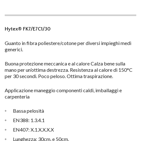
Hytex® FK7/E7C1/30
Guanto in fibra poliestere/cotone per diversi impieghi medi
generici.
Buona protezione meccanica e al calore Calza bene sulla
mano per un’ottima destrezza. Resistenza al calore di 150°C
per 30 secondi. Poco peloso. Ottima traspirazione.
Applicazione maneggio componenti caldi, imballaggi e
carpenteria
Bassa pelosità
EN388: 1.3.4.1
EN407: X.1.X.X.X.X
Lunghezza: 30cm. e 50cm.