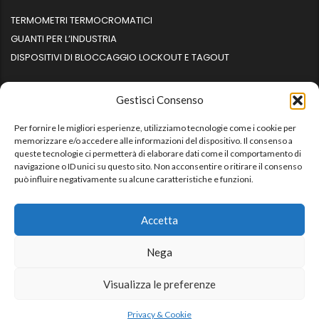
TERMOMETRI TERMOCROMATICI
GUANTI PER L’INDUSTRIA
DISPOSITIVI DI BLOCCAGGIO LOCKOUT E TAGOUT
Gestisci Consenso
Per fornire le migliori esperienze, utilizziamo tecnologie come i cookie per
Informazioni
memorizzare e/o accedere alle informazioni del dispositivo. Il consenso a
queste tecnologie ci permetterà di elaborare dati come il comportamento di
navigazione o ID unici su questo sito. Non acconsentire o ritirare il consenso
può influire negativamente su alcune caratteristiche e funzioni.
HOME
CONTATTI
Accetta
PRIVACY
Nega
Visualizza le preferenze
Bolmax di Pierini Giulia - P.iva: 04382041202 - C.F.:
PRNGLI88A44H501P
Privacy & Cookie