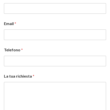
L
Email
*
a
*
*
Telefono
*
La tua richiesta
*